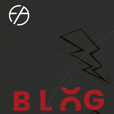
Easycom Agency
Let your business do the walking